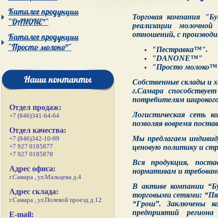
Каталог продукции
Торговая компания "Бу
"DANONE™"
реализации молочной
отношений, с производ
Каталог продукции
"Просто молоко™"
"Пестравка™"
.
"DANONE™"
"Просто молоко™
Наши контакты
Собственные склады и х
г.Самара способствуе
потребителям широкого
Отдел продаж:
Логистическая сеть к
+7 (846)341-64-64
позволяя вовремя поста
Отдел качества:
Мы предлагаем индивид
+7 (846)342-10-99
+7 927 0185877
ценовую политику и стр
+7 927 0185878
Вся продукция, пост
Адрес офиса:
нормативам и требован
г.Самара , ул.Мальцева д.4
В активе компании “Б
Адрес склада:
торговыми сетями: “Пят
г.Самара , ул.Полевой проезд д.12
“Грош”. Заключены к
предприятий регион
E-mail: