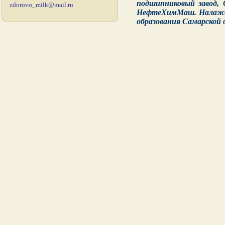
подшипниковый завод,
zdorovo_milk@mail.ru
НефтеХимМаш. Налажено
образования Самарской 