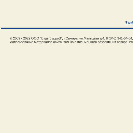
Гла
© 2009 - 2022 ООО "Будь ЗдороВ", г.Самара, ул.Мальцева д.4, 8 (846) 341-64-6
Использование материалов сайта, только с письменного разрешения автора. zd