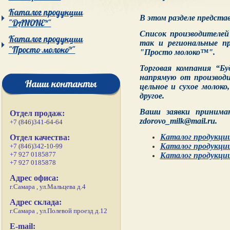
Каталог продукции
В этом разделе предста
"DANONE™"
Список производителей
Каталог продукции
так и региональные п
"Просто молоко™"
"Просто молоко™".
Торговая компания “Б
напрямую от производ
Наши контакты
цельное и сухое молоко
другое.
Ваши заявки принимаю
Отдел продаж:
zdorovo_milk@mail.ru.
+7 (846)341-64-64
Каталог продукци
Отдел качества:
Каталог продук
+7 (846)342-10-99
+7 927 0185877
Каталог продукци
+7 927 0185878
Адрес офиса:
г.Самара , ул.Мальцева д.4
Адрес склада:
г.Самара , ул.Полевой проезд д.12
E-mail: