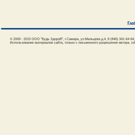
Гла
© 2009 - 2015 ООО "Будь ЗдороВ", г.Самара, ул.Мальцева д.4, 8 (846) 341-64-6
Использование материалов сайта, только с письменного разрешения автора. zd